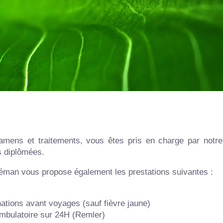
En plus
mens et traitements, vous êtes pris en charge par notre 
s diplômées.
éman vous propose également les prestations suivantes :
ations avant voyages (sauf fièvre jaune)
ambulatoire sur 24H (Remler)