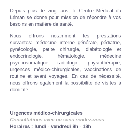
Médecins spécialisés
Consultations
Depuis plus de vingt ans, le Centre Médical du
Physiothérapeute
Contact
Léman se donne pour mission de répondre à vos
besoins en matière de santé.
Radiologie
Actualités
Nous offrons notamment les prestations
En plus
suivantes: médecine interne générale, pédiatrie,
Liens utiles
gynécologie, petite chirurgie, diabétologie et
endocrinologie, hématologie, médecine
psychosomatique, radiologie, physiothérapie,
urgences médico-chirurgicales, vaccinations de
routine et avant voyages. En cas de nécessité,
nous offrons également la possibilité de visites à
domicile.
Urgences médico-chirurgicales
Consultations avec ou sans rendez-vous
Horaires : lundi - vendredi 8h - 18h